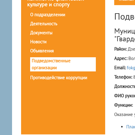
культуре и спорту
Подв
О подразделении
Деятельность
Муниц
Документы
"Гвард
Новости
Район:
Дзе
Объявления
Адрес:
Вол
Подведомственные
организации
Email:
fok
Телефон:
Противодействие коррупции
Должность
ФИО руко
Функции:
Оказание 