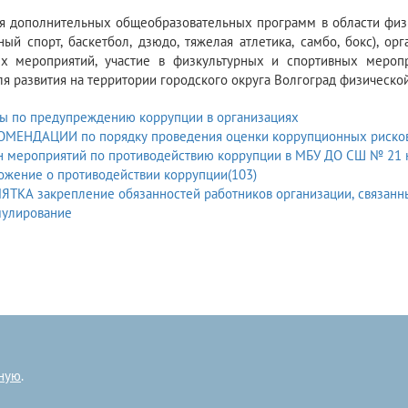
ия дополнительных общеобразовательных программ в области физи
ный спорт, баскетбол, дзюдо, тяжелая атлетика, самбо, бокс), 
ых мероприятий, участие в физкультурных и спортивных мероп
ля развития на территории городского округа Волгоград физической
ы по предупреждению коррупции в организациях
ОМЕНДАЦИИ по порядку проведения оценки коррупционных рисков
 мероприятий по противодействию коррупции в МБУ ДО СШ № 21 на
ожение о противодействии коррупции(103)
анизации, связанных с предупреждением коррупции, ответственность и
мулирование
ную
.