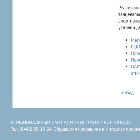
​Реализац
танцеваль
спортивн
условий д
Мер
РЕК
План
Пол
ПАМЯТКА закрепление обязанностей работников орг
сти
...назад
© ОФИЦИАЛЬНЫЙ САЙТ АДМИНИСТРАЦИИ ВОЛГОГРАДА
Тел. (8442) 30-13-24. Обращения направлять в
Интернет-прием