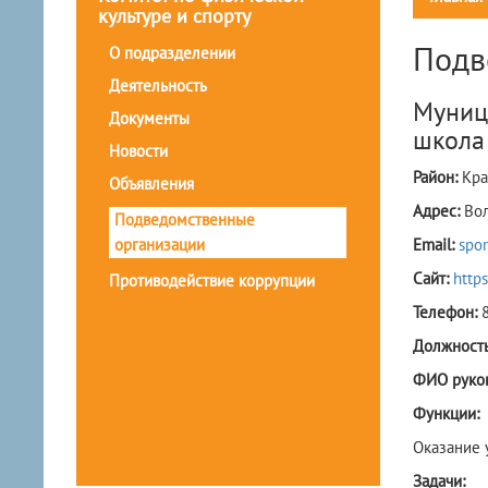
культуре и спорту
Подв
О подразделении
Деятельность
Муниц
Документы
школа 
Новости
Район:
Кра
Объявления
Адрес:
Вол
Подведомственные
организации
Email:
spo
Сайт:
http
Противодействие коррупции
Телефон:
Должность
ФИО руко
Функции:
​Оказание
Задачи: