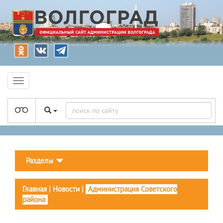
Разделы
Главная
|
Новости
|
Администрация Советского
района