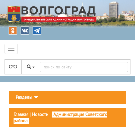
Разделы
Главная
|
Новости
|
Администрация Советского
района