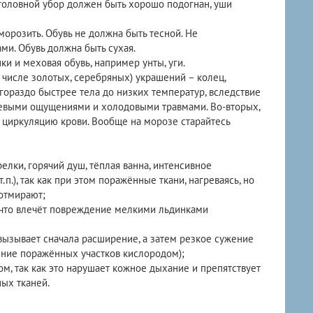
 головной убор должен быть хорошо подогнан, уши
тморозить. Обувь не должна быть тесной. Не
ми. Обувь должна быть сухая.
и и меховая обувь, например унты, уги.
 числе золотых, серебряных) украшений – колец,
 гораздо быстрее тела до низких температур, вследствие
левыми ощущениями и холодовыми травмами. Во-вторых,
 циркуляцию крови. Вообще на морозе старайтесь
елки, горячий душ, тёплая ванна, интенсивное
.п.), так как при этом поражённые ткани, нагреваясь, но
 отмирают;
, что влечёт повреждение мелкими льдинками
 вызывает сначала расширение, а затем резкое сужение
ение поражённых участков кислородом);
ом, так как это нарушает кожное дыхание и препятствует
ых тканей.