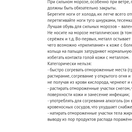
При сильном морозе, особенно при ветре,
должны быть обязательно закрыты.
Берегите ноги от холода, их легче всего о
перетягивайте ноги туго шнурками, тесемка
Лучшая обувь для сильных морозов – валенк
Не носите на морозе металлических (в том
серёжек и т.д. Во-первых, металл остывает
чего возможно «прилипание» к коже с бо
кольца на пальцах затрудняют нормальную
избегать контакта голой кожи с металлом.
Категорически нельзя:
- быстро согревать отмороженные места (гр
растирание, согревание у открытого огня и т
не получая из крови кислорода, чернеют и
- растирать отмороженные участки снегом
поверхности кожи и занесение инфекции;
- употреблять для согревания алкоголь (он
кровеносных сосудов, что ухудшает снабж
- натирать отмороженные участки тела жир
выводу из пор продуктов распада поражённ