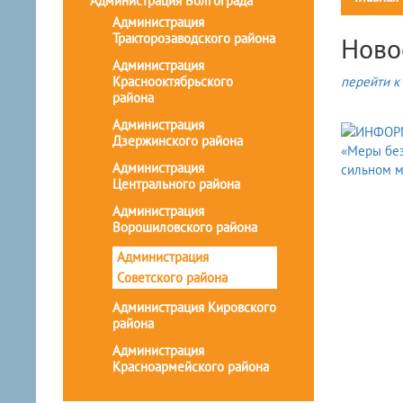
Администрация Волгограда
Администрация
Тракторозаводского района
Ново
Администрация
Краснооктябрьского
перейти к 
района
Администрация
Дзержинского района
Администрация
Центрального района
Администрация
Ворошиловского района
Администрация
Советского района
Администрация Кировского
района
Администрация
Красноармейского района