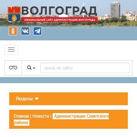
Разделы
Главная
|
Новости
|
Администрация Советского
района