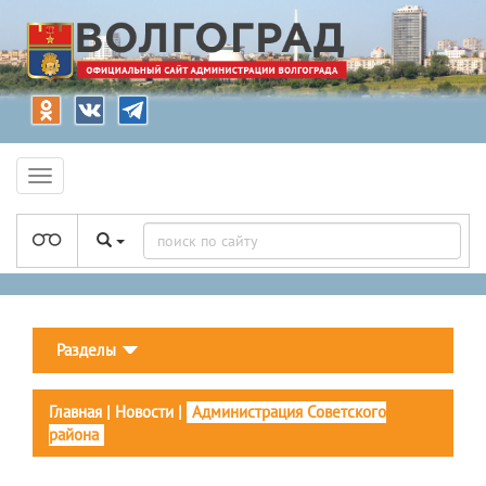
Разделы
Главная
|
Новости
|
Администрация Советского
района