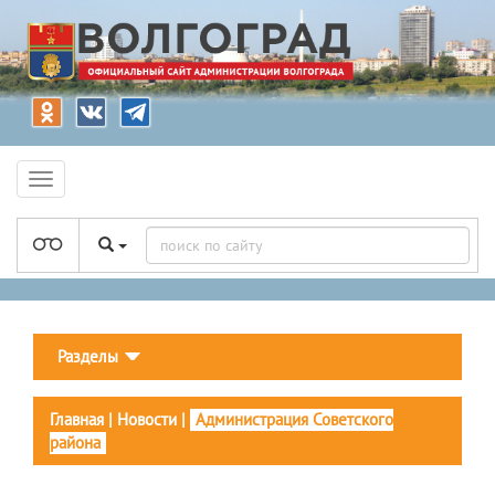
Разделы
Главная
|
Новости
|
Администрация Советского
района