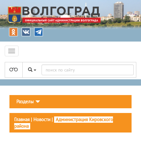
Разделы
Главная
|
Новости
|
Администрация Кировского
района