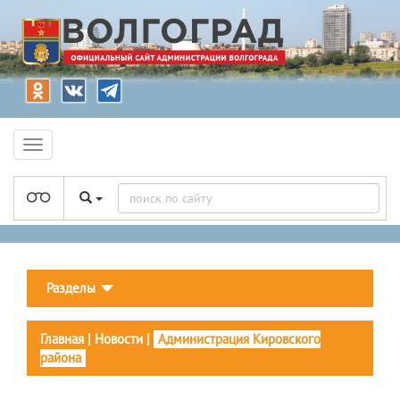
Разделы
Главная
|
Новости
|
Администрация Кировского
района