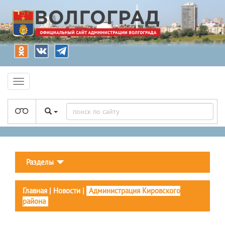
Разделы
Главная
|
Новости
|
Администрация Кировского
района