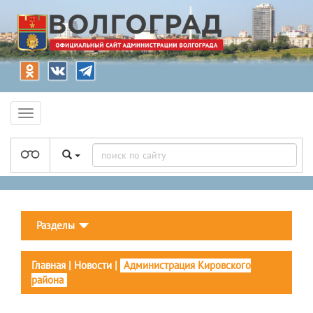
Разделы
Главная
|
Новости
|
Администрация Кировского
района