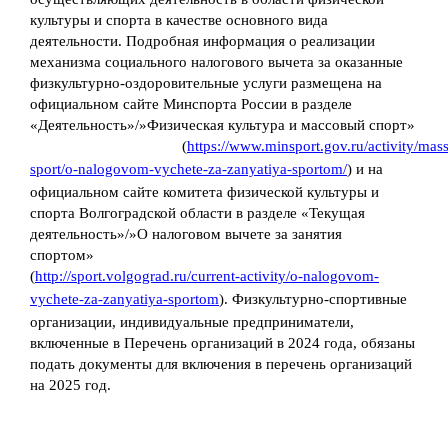
культуры и спорта в качестве основного вида
деятельности. Подробная информация о реализации
механизма социального налогового вычета за оказанные
физкультурно-оздоровительные услуги размещена на
официальном сайте Минспорта России в разделе
«Деятельность»/»Физическая культура и массовый спорт»
(
https://www.minsport.gov.ru/activity/mass
sport/o-nalogovom-vychete-za-zanyatiya-sportom/
) и на
официальном сайте комитета физической культуры и
спорта Волгоградской области в разделе «Текущая
деятельность»/»О налоговом вычете за занятия
спортом»
(
http://sport.volgograd.ru/current-activity/o-nalogovom-
vychete-za-zanyatiya-sportom
). Физкультурно-спортивные
организации, индивидуальные предприниматели,
включенные в Перечень организаций в 2024 года, обязаны
подать документы для включения в перечень организаций
на 2025 год.