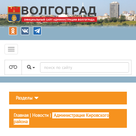
Разделы
Главная
|
Новости
|
Администрация Кировского
района