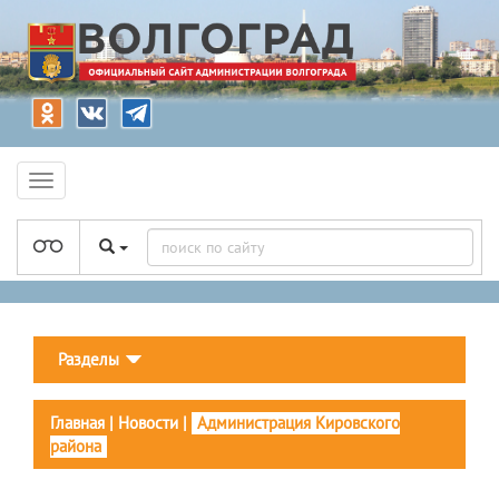
Разделы
Главная
|
Новости
|
Администрация Кировского
района