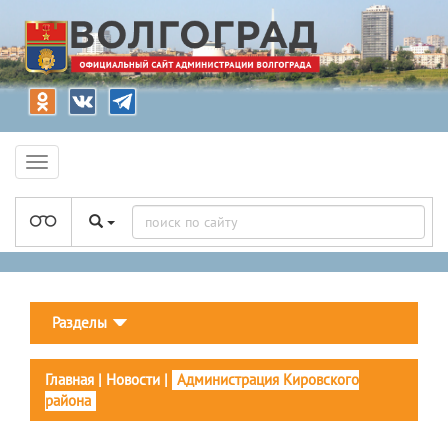
Разделы
Главная
|
Новости
|
Администрация Кировского
района