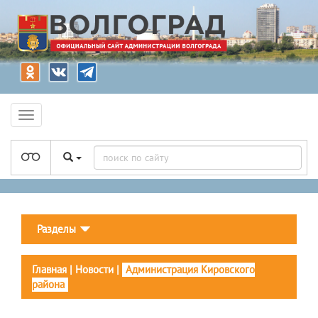
Разделы
Главная
|
Новости
|
Администрация Кировского
района