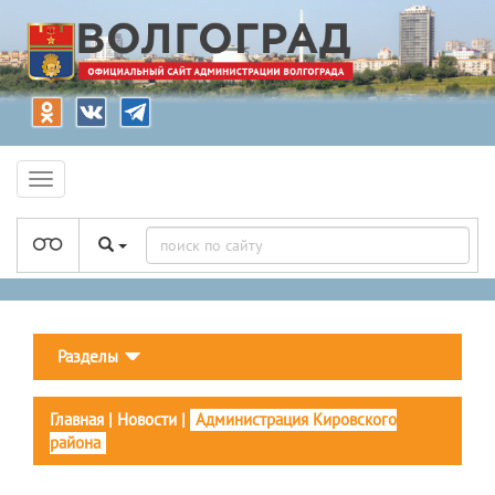
Разделы
Главная
|
Новости
|
Администрация Кировского
района