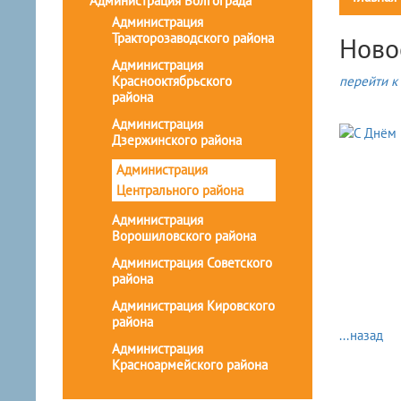
Администрация Волгограда
Администрация
Тракторозаводского района
Ново
Администрация
Краснооктябрьского
перейти к 
района
Администрация
Дзержинского района
Администрация
Центрального района
Администрация
Ворошиловского района
Администрация Советского
района
Администрация Кировского
района
...назад
Администрация
Красноармейского района