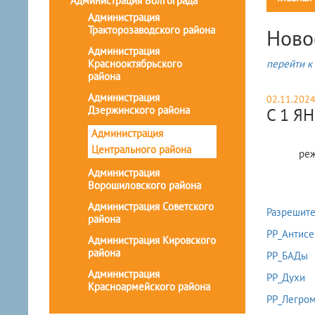
Администрация Волгограда
Администрация
Тракторозаводского района
Ново
Администрация
Краснооктябрьского
перейти к 
района
Администрация
02.11.202
Дзержинского района
С 1 Я
Администрация
Центрального района
ре
Администрация
Ворошиловского района
Администрация Советского
Разрешите
района
РР_Антисе
Администрация Кировского
района
РР_БАДы
Администрация
РР_Духи
Красноармейского района
РР_Легро