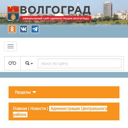
Разделы
Главная
|
Новости
|
Администрация Центрального
района