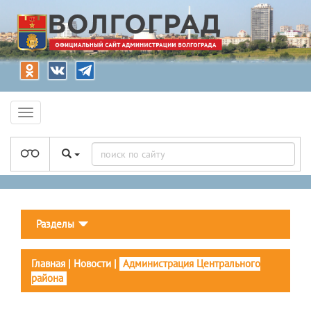
Разделы
Главная
|
Новости
|
Администрация Центрального
района