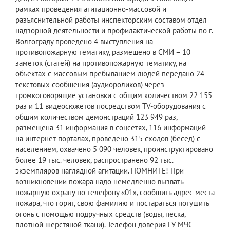
рамках проведения агитационно-массовой и
разъяснительной работы инспекторским составом отдел
надзорной деятельности и профилактической работы по г.
Волгограду проведено 4 выступления на
противопожарную тематику, размещено в СМИ – 10
заметок (статей) на противопожарную тематику, на
объектах с массовым пребыванием людей передано 24
текстовых сообщения (аудиороликов) через
громкоговорящие установки с общим количеством 22 155
раз и 11 видеосюжетов посредством TV-оборудования с
общим количеством демонстраций 123 949 раз,
размещена 31 информация в соцсетях, 116 информаций
на интернет-порталах, проведено 315 сходов (бесед) с
населением, охвачено 5 090 человек, проинструктировано
более 19 тыс. человек, распространено 92 тыс.
экземпляров наглядной агитации. ПОМНИТЕ! При
возникновении пожара надо немедленно вызвать
пожарную охрану по телефону «01», сообщить адрес места
пожара, что горит, свою фамилию и постараться потушить
огонь с помощью подручных средств (воды, песка,
плотной шерстяной ткани). Телефон доверия ГУ МЧС