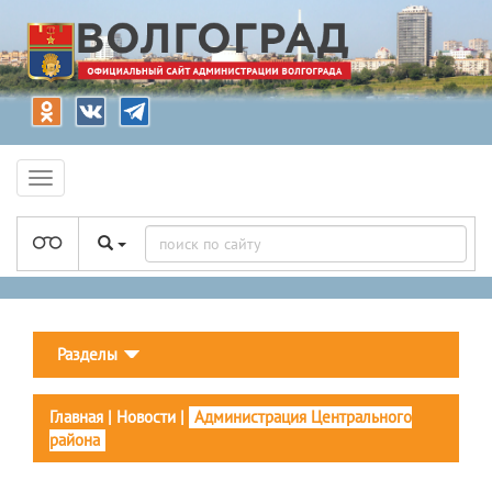
Разделы
Главная
|
Новости
|
Администрация Центрального
района