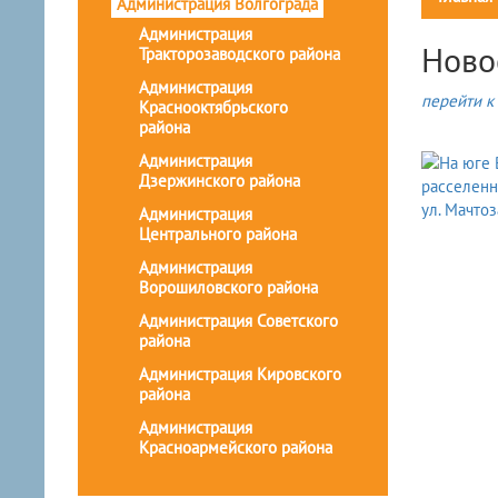
Администрация Волгограда
Администрация
Ново
Тракторозаводского района
Администрация
перейти к 
Краснооктябрьского
района
Администрация
Дзержинского района
Администрация
Центрального района
Администрация
Ворошиловского района
Администрация Советского
района
Администрация Кировского
района
Администрация
Красноармейского района