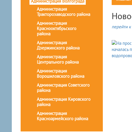
Администрация Волгограда
Администрация
Ново
Тракторозаводского района
Администрация
перейти к 
Краснооктябрьского
района
Администрация
Дзержинского района
Администрация
Центрального района
Администрация
Ворошиловского района
Администрация Советского
района
Администрация Кировского
района
Администрация
Красноармейского района