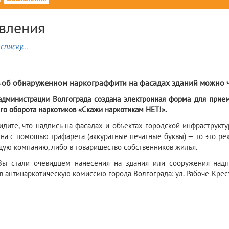
вления
списку...
6
 об обнаруженном наркограффити на фасадах зданий можно ч
администрации Волгограда создана электронная форма для прием
го оборота наркотиков «Скажи наркотикам НЕТ!».
идите, что надпись на фасадах и объектах городской инфраструкту
на с помощью трафарета (аккуратные печатные буквы) — то это ре
ую компанию, либо в товарищество собственников жилья.
ы стали очевидцем нанесения на здания или сооружения надпи
 антинаркотическую комиссию города Волгограда: ул. Рабоче-Крестья