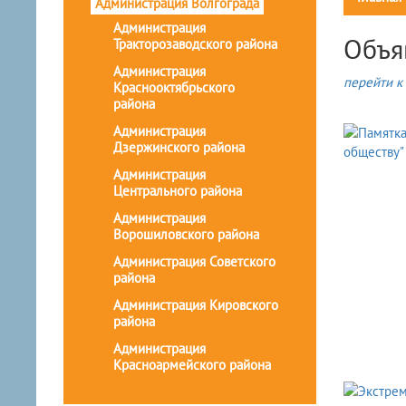
Администрация Волгограда
Администрация
Объя
Тракторозаводского района
Администрация
перейти к 
Краснооктябрьского
района
Администрация
Дзержинского района
Администрация
Центрального района
Администрация
Ворошиловского района
Администрация Советского
района
Администрация Кировского
района
Администрация
Красноармейского района