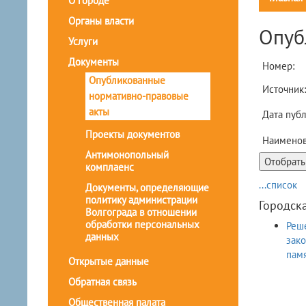
О городе
Органы власти
Опуб
Услуги
Документы
Номер:
Опубликованные
Источник:
нормативно-правовые
акты
Дата публ
Проекты документов
Наименов
Антимонопольный
комплаенс
...список
Документы, определяющие
политику администрации
Городск
Волгограда в отношении
обработки персональных
Реше
данных
зак
памя
Открытые данные
Обратная связь
Общественная палата