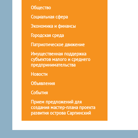
Общество
Социальная сфера
Экономика и финансы
Городская среда
Патриотическое движение
Имущественная поддержка
субъектов малого и среднего
предпринимательства
Новости
Объявления
События
Прием предложений для
создания мастер-плана проекта
развития острова Сарпинский