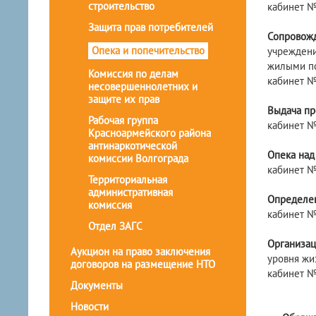
строительство
кабинет №4
Защита прав потребителей
Сопровож
Опека и попечительство
учреждени
жилыми п
Комиссия по делам
кабинет №1
несовершеннолетних и
защите их прав
Выдача пр
Рабочая группа
кабинет №1
Красноармейского района
антинаркотической
Опека над
комиссии Волгограда
кабинет №
Территориальная
административная
Определен
комиссия
кабинет №
Отдел ЗАГС
Организац
Аукцион на право заключения
уровня жи
договоров на размещение НТО
кабинет №1
Документы
Новости