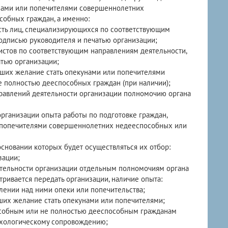
унами или попечителями совершеннолетних
обных граждан, а именно:
сть лиц, специализирующихся по соответствующим
одписью руководителя и печатью организации;
стов по соответствующим направлениям деятельности,
тью организации;
ших желание стать опекунами или попечителями
 полностью дееспособных граждан (при наличии);
равлений деятельности организации полномочию органа
рганизации опыта работы по подготовке граждан,
 попечителями совершеннолетних недееспособных или
основании которых будет осуществляться их отбор:
зации;
ятельности организации отдельным полномочиям органа
тривается передать организации, наличие опыта:
лении над ними опеки или попечительства;
вших желание стать опекунами или попечителями;
собным или не полностью дееспособным гражданам
ихологическому сопровождению;