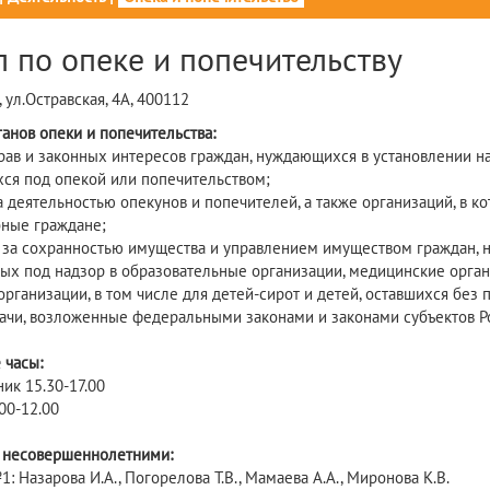
л по опеке и попечительству
 ул.Остравская, 4А, 400112
ганов опеки и попечительства:
прав и законных интересов граждан, нуждающихся в установлении на
ся под опекой или попечительством;
за деятельностью опекунов и попечителей, а также организаций, в
ные граждане;
ь за сохранностью имущества и управлением имуществом граждан, 
х под надзор в образовательные организации, медицинские органи
организации, в том числе для детей-сирот и детей, оставшихся без
дачи, возложенные федеральными законами и законами субъектов 
часы:
ик 15.30-17.00
00-12.00
 несовершеннолетними:
: Назарова И.А., Погорелова Т.В., Мамаева А.А., Миронова К.В.