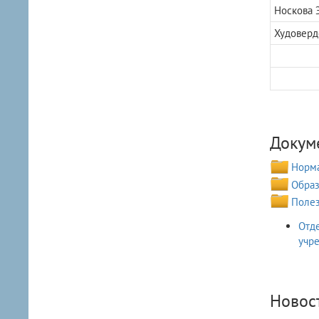
Носкова 
Худоверд
Докум
Норма
Образ
Полез
Отде
учре
Новос