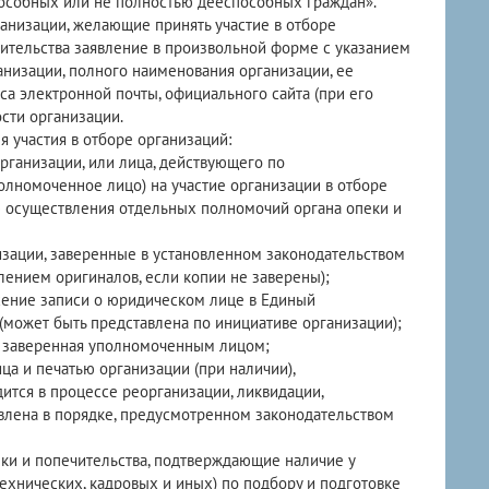
собных или не полностью дееспособных граждан».
анизации, желающие принять участие в отборе
чительства заявление в произвольной форме с указанием
анизации, полного наименования организации, ее
са электронной почты, официального сайта (при его
сти организации.
 участия в отборе организаций:
организации, или лица, действующего по
олномоченное лицо) на участие организации в отборе
 осуществления отдельных полномочий органа опеки и
изации, заверенные в установленном законодательством
ением оригиналов, если копии не заверены);
сение записи о юридическом лице в Единый
(может быть представлена по инициативе организации);
и, заверенная уполномоченным лицом;
ца и печатью организации (при наличии),
ится в процессе реорганизации, ликвидации,
овлена в порядке, предусмотренном законодательством
еки и попечительства, подтверждающие наличие у
хнических, кадровых и иных) по подбору и подготовке