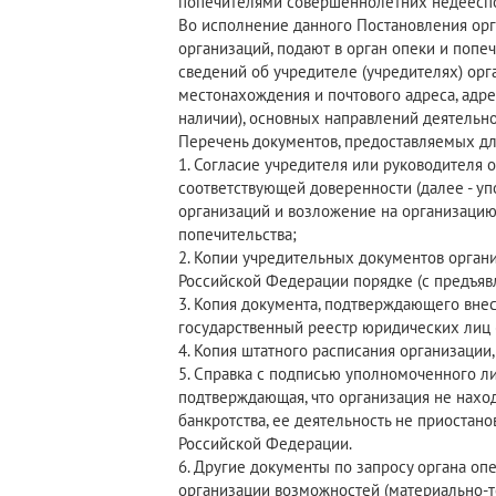
попечителями совершеннолетних недееспо
Во исполнение данного Постановления орг
организаций, подают в орган опеки и попе
сведений об учредителе (учредителях) орг
местонахождения и почтового адреса, адре
наличии), основных направлений деятельно
Перечень документов, предоставляемых для
1. Согласие учредителя или руководителя 
соответствующей доверенности (далее - уп
организаций и возложение на организацию
попечительства;
2. Копии учредительных документов орган
Российской Федерации порядке (с предъявл
3. Копия документа, подтверждающего вне
государственный реестр юридических лиц 
4. Копия штатного расписания организаци
5. Справка с подписью уполномоченного ли
подтверждающая, что организация не наход
банкротства, ее деятельность не приостан
Российской Федерации.
6. Другие документы по запросу органа оп
организации возможностей (материально-те