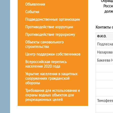
Обращае
Объявления
Росси
долж
События
Подведомственные организации
Противодействие коррупции
Контакты 
Противодействие терроризму
Ф.И.О.
Объекты самовольного
Подлесна
строительства
Назарова
Центр поддержки собственников
Бакеева 
Всероссийская перепись
населения 2020 года
Укрытие населения в защитных
сооружениях гражданской
обороны
Требования для использования и
охраны водных объектов для
рекреационных целей
Тимофеев