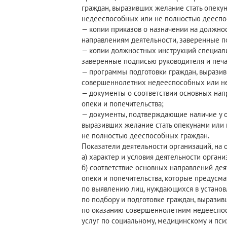
граждан, выразивших желание стать опек
недееспособных или не полностью дееспос
— копии приказов о назначении на должно
направлениям деятельности, заверенные п
— копии должностных инструкций специали
заверенные подписью руководителя и печа
— программы подготовки граждан, выразив
совершеннолетних недееспособных или не
— документы о соответствии основных нап
опеки и попечительства;
— документы, подтверждающие наличие у о
выразивших желание стать опекунами или
не полностью дееспособных граждан.
Показатели деятельности организаций, на 
а) характер и условия деятельности органи
б) соответствие основных направлений де
опеки и попечительства, которые предусма
по выявлению лиц, нуждающихся в установ
по подбору и подготовке граждан, вырази
по оказанию совершеннолетним недееспо
услуг по социальному, медицинскому и пс