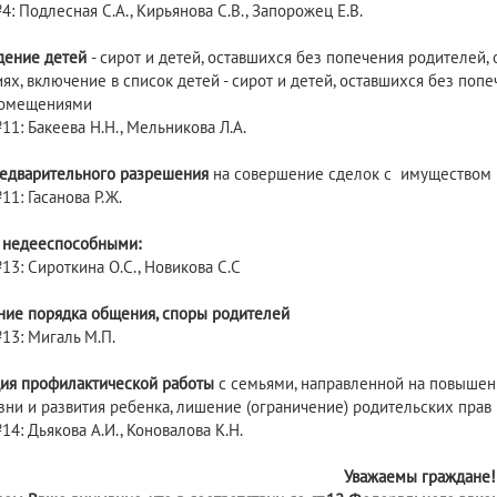
: Подлесная С.А., Кирьянова С.В., Запорожец Е.В.
дение детей
- сирот и детей, оставшихся без попечения родителей
ях, включение в список детей - сирот и детей, оставшихся без по
омещениями
1: Бакеева Н.Н., Мельникова Л.А.
едварительного разрешения
на совершение сделок с имуществом
1: Гасанова Р.Ж.
 недееспособными:
13: Сироткина О.С., Новикова С.С
ие порядка общения, споры родителей
13: Мигаль М.П.
ия профилактической работы
с семьями, направленной на повышен
зни и развития ребенка, лишение (ограничение) родительских прав
4: Дьякова А.И., Коновалова К.Н.
Уважаемы граждане!