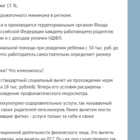
ке 13 %;
прожиточного минимума в регионе.
ся и производится территориальным органом Фонда
Российской Федерации каждому работающему родителю
ам и с доходов уплачен НДФЛ.
альной помощи при рождении ребёнка с 50 тыс. руб. до
, что работодатель самостоятельно определяет размер
ами? Что изменилось?
ет стандартный социальный вычет на прохождение норм
 18 тыс. рублей). Теперь его условия расширены -
хождение профилактического медосмотра.
изкультурно-оздоровительные услуги, так называемый
а своих родителей-пенсионеров. Ранее вычетом могли
вшие фитнес - услуги только за себя и своих
иционной деятельности физического лица. Это вычеты
ждан, или вычеты на ДСГ. До сих пор существовало так