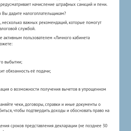
предусматривает начисление штрафных санкций и пени.
ы Вы дадите налогоплательщикам?
 несколько важных рекомендаций, которые помогут
алоговой службой.
те активным пользователем «Личного кабинета
ожете:
го выбытии;
жит обязанность её подачи;
мация о возможности получения вычетов в упрощенном
няйте чеки, договоры, справки и иные документы о
биться, чтобы подтвердить доходы и обосновать право на
ния сроков представления декларации (не позднее 30