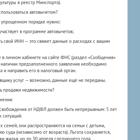
ультуры в реестр Минспорта).
спользоваться автовычетом?
в упрощенном порядке нужно:
 участвует в программе автовычетов;
ть свой ИНН — это свяжет данные о расходах с вашим
е в личном кабинете на сайте ФНС (раздел «Сообщения»
и наличии предзаполненного заявления необходимо
а и направить его в налоговый орган.
тавщику услуг — возможно, данные ещё не переданы.
ь продажи недвижимости?
нения:
освобождения от НДФЛ должен быть непрерывным: 5 лет
х ситуаций.
 семей, они распространяются на семьи с детьми,
суда (независимо от возраста). Льгота сохраняется,
и жилья, но до 30 апреля следующего года.