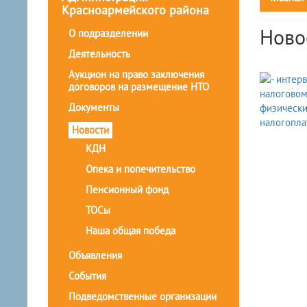
Красноармейского района
Ново
О подразделении
Деятельность
Аукцион на право заключения
договоров на размещение НТО
Документы
Новости
КДН
Опека и попечительство
Пенсионный фонд
ТОСы
Наша общая победа
Объявления
События
Подведомственные организации