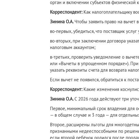
орган и включении субъектов физической к
Корреспондент:
Как налогоплательщику во
Зинина О.А.
Чтобы заявить право на вычет 
во-первых, убедиться, что поставщик услуг
во-вторых, при заключении договора указа
налоговым аккаунтом;
в-третьих, проверить уведомление о вычет
или «Вычеты в упрощенном порядке»). Пр
указать реквизиты счета для возврата налог
Если вычет не появился, обратиться к пос
Корреспондент:
Какие изменения коснулис
Зинина О.А.
С 2026 года действуют три уточ
Первое, минимальный срок владения для 
— в общем случае и 3 года — для отдельны
Второе, расширены льготы для многодетных
признанными недееспособными по решению 
если второй ребёнок родился после продаж