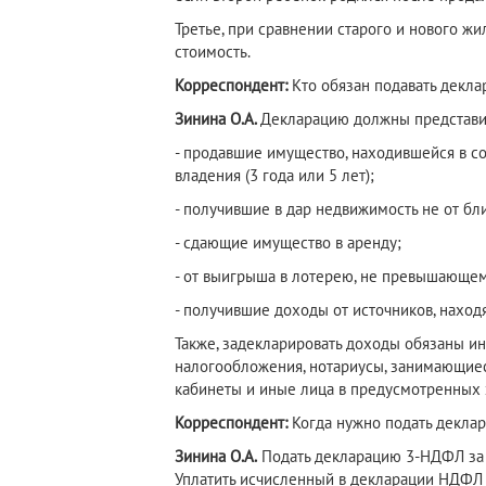
Третье, при сравнении старого и нового жи
стоимость.
Корреспондент:
Кто обязан подавать декла
Зинина О.А.
Декларацию должны представит
- продавшие имущество, находившейся в с
владения (3 года или 5 лет);
- получившие в дар недвижимость не от бл
- сдающие имущество в аренду;
- от выигрыша в лотерею, не превышающем 
- получившие доходы от источников, нахо
Также, задекларировать доходы обязаны 
налогообложения, нотариусы, занимающиеся
кабинеты и иные лица в предусмотренных 
Корреспондент:
Когда нужно подать деклар
Зинина О.А.
Подать декларацию 3‑НДФЛ за 
Уплатить исчисленный в декларации НДФЛ 