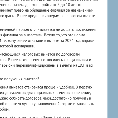
нения вычета должно пройти от 5 до 10 лет от
озникает право на обращение физлица за назначением
возраста. Ранее предпенсионерам в налоговом вычете
ременной период отсчитывается не до даты достижения
я физлица за выплатами. Важно то, что эта норма
те, кому ранее отказали в вычете за 2024 год, вправе
логовой декларации.
, касающиеся налоговых вычетов по договорам
ния. Ранее такие вычеты относились к социальным и
еперь они переквалифицированы в вычеты на ДСГ и их
ре получения вычетов?
ения вычетов становится проще и удобнее. В первую
х документов для социальных вычетов на лечение,
ужно собирать договора, чеки, достаточно получить в
 об оплате услуг по установленной форме и заполнить
обом.
е онлайн через сервис «Личный кабинет