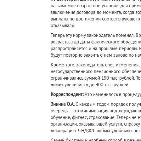
называемое возрастное условие: для приме
заключения договора до момента, когда в
выплаты по достижении соответствующего 
отказывали.
Теперь эту норму законодатель поменял. В
возраста, а до даты фактического обращени
распространяется и на прошлые периоды. И 
будут повторно заявить о нем заново по на
Кроме того, законодатель внес изменения
негосударственного пенсионного обеспече
ограничивались суммой 150 тыс. рублей. Т
лимит увеличился до 400 тыс. рублей.
Корреспондент:
Что изменилось в процеду
Зинина О.А.
С каждым годом порядок получ
очередь – это минимизация подтверждающи
обучение, фитнес, страхование. Теперь не н
организации, оказывающей услуги, справку
декларацию 3-НДФЛ любым удобным спос
Самый быстрый и удобный способ в режим