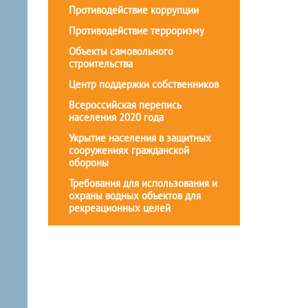
Противодействие коррупции
Противодействие терроризму
Объекты самовольного
строительства
Центр поддержки собственников
Всероссийская перепись
населения 2020 года
Укрытие населения в защитных
сооружениях гражданской
обороны
Требования для использования и
охраны водных объектов для
рекреационных целей