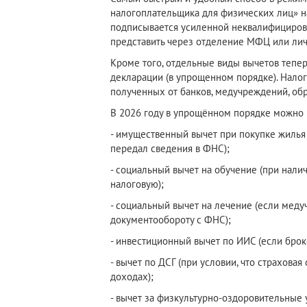
налогоплательщика для физических лиц» на
подписывается усиленной неквалифициров
представить через отделение МФЦ или личн
Кроме того, отдельные виды вычетов тепе
декларации (в упрощенном порядке). Налог
полученных от банков, медучреждений, обра
В 2026 году в упрощённом порядке можно 
- имущественный вычет при покупке жилья 
передал сведения в ФНС);
- социальный вычет на обучение (при нали
налоговую);
- социальный вычет на лечение (если мед
документообороту с ФНС);
- инвестиционный вычет по ИИС (если брок
- вычет по ДСГ (при условии, что страхова
доходах);
- вычет за физкультурно-оздоровительные 