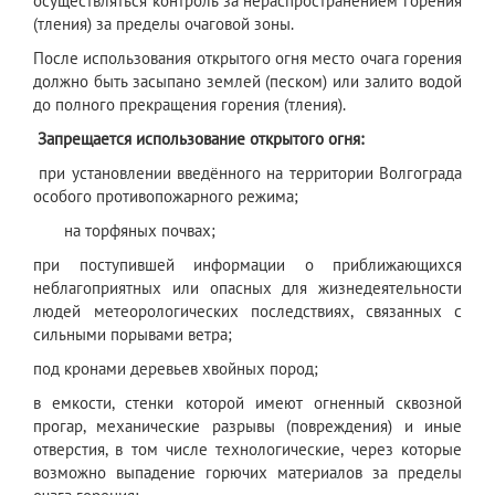
осуществляться контроль за нераспространением горения
(тления) за пределы очаговой зоны.
После использования открытого огня место очага горения
должно быть засыпано землей (песком) или залито водой
до полного прекращения горения (тления).
Запрещается использование открытого огня:
при установлении введённого на территории Волгограда
особого противопожарного режима;
на торфяных почвах;
при поступившей информации о приближающихся
неблагоприятных или опасных для жизнедеятельности
людей метеорологических последствиях, связанных с
сильными порывами ветра;
под кронами деревьев хвойных пород;
в емкости, стенки которой имеют огненный сквозной
прогар, механические разрывы (повреждения) и иные
отверстия, в том числе технологические, через которые
возможно выпадение горючих материалов за пределы