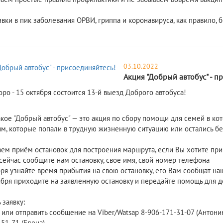
вки в пик заболевания ОРВИ, гриппа и коронавируса, как правило, 
03.10.2022
Акция "Добрый автобус" - п
ро - 15 октября состоится 13-й выезд Доброго автобуса!
акое "Добрый автобус" — это акция по сбору помощи для семей в ко
ям, которые попали в трудную жизненную ситуацию или остались бе
ем приём остановок для построения маршрута, если Вы хотите приня
сейчас сообщите нам остановку, свое имя, свой номер телефона
бря узнайте время прибытия на свою остановку, его Вам сообщат на
ября приходите на заявленную остановку и передайте помощь для де
 заявку:
 или отправить сообщение на Viber/Watsap 8-906-171-31-07 (Антони
-51-71 (Елена)