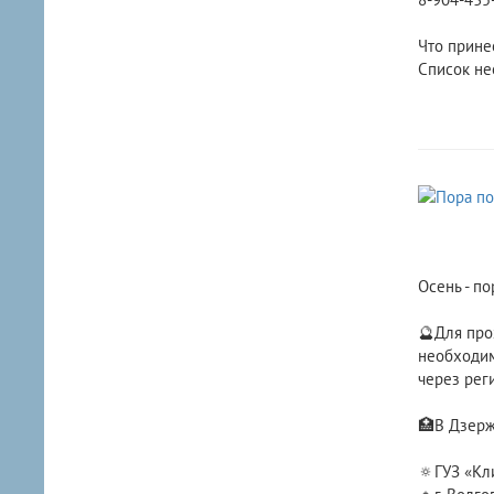
Что принес
Список не
Осень - п
🔮Для про
необходим
через рег
🏥В Дзерж
🔅ГУЗ «Кл