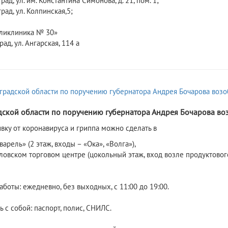
град, ул. им. Константина Симонова, д. 21, пом. 1;
град, ул. Колпинская,5;
ликлиника № 30»
рад, ул. Ангарская, 114 а
дской области по поручению губернатора Андрея Бочарова во
ивку от коронавируса и гриппа можно сделать в
арель» (2 этаж, входы – «Ока», «Волга»),
овском торговом центре (цокольный этаж, вход возле продуктового
боты: ежедневно, без выходных, с 11:00 до 19:00.
ь с собой: паспорт, полис, СНИЛС.