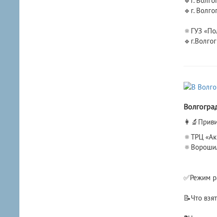
🔹г. Волго
🔹г. Волго
🔅ГУЗ «По
🔹г.Волгог
Волгогра
​👩‍🔬Прив
🔅ТРЦ «Акв
🔅Ворошил
✅Режим ра
📝Что взят