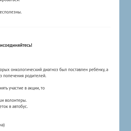
бесполезны.
рисоединяйтесь!
торых онкологический диагноз был поставлен ребёнку, а
з попечения родителей.
ть участие в акции, то
ши волонтеры.
ток в автобус.
на)