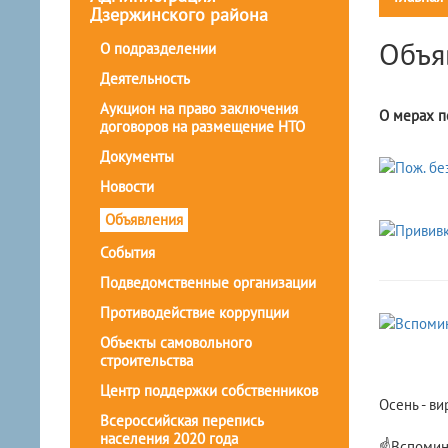
Дзержинского района
Объя
О подразделении
Деятельность
Аукцион на право заключения
О мерах п
договоров на размещение НТО
Документы
Новости
Объявления
События
Подведомственные организации
Противодействие коррупции
Объекты самовольного
строительства
Центр поддержки собственников
Осень - ви
Всероссийская перепись
населения 2020 года
☝Вспомина