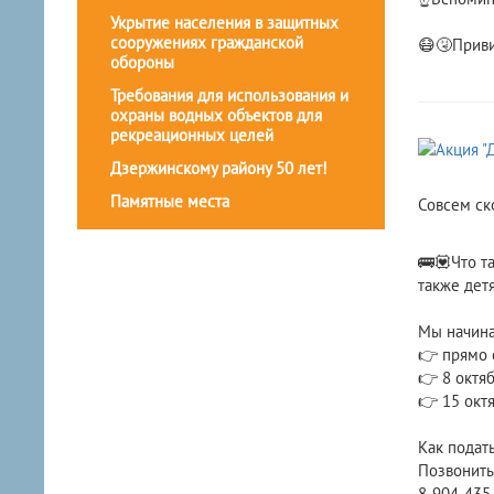
Укрытие населения в защитных
сооружениях гражданской
😷🤧Приви
обороны
Требования для использования и
охраны водных объектов для
рекреационных целей
Дзержинскому району 50 лет!
Памятные места
Совсем ско
🚌💟Что т
также дет
Мы начина
👉 прямо 
👉 8 октя
👉 15 окт
Как подать
Позвонить
8-904-435