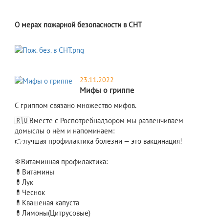
О мерах пожарной безопасности в СНТ
23.11.2022
Мифы о гриппе
​С гриппом связано множество мифов.
🇷🇺Вместе с Роспотребнадзором мы развенчиваем
домыслы о нём и напоминаем:
👉лучшая профилактика болезни — это вакцинация!
❄Витаминная профилактика:
💊Витамины
💊Лук
💊Чеснок
💊Квашеная капуста
💊Лимоны(Цитрусовые)