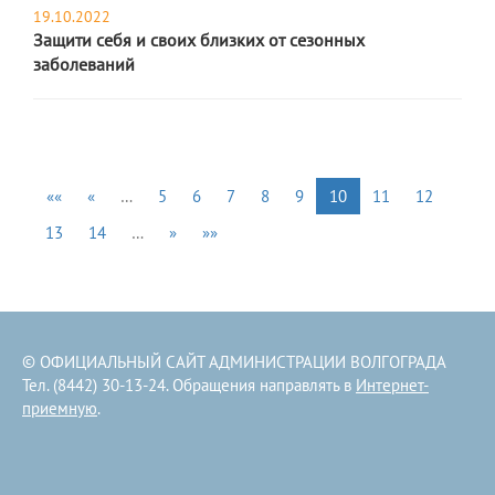
19.10.2022
Защити себя и своих близких от сезонных
заболеваний
««
«
…
5
6
7
8
9
10
11
12
13
14
…
»
»»
© ОФИЦИАЛЬНЫЙ САЙТ АДМИНИСТРАЦИИ ВОЛГОГРАДА
Тел. (8442) 30-13-24. Обращения направлять в
Интернет-
приемную
.