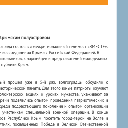
 Крымским полуостровом
ограда состоялся межрегиональный телемост «ВМЕСТЕ».
е воссоединения Крыма с Российской Федерацией. В
 школьников, юнармейцев и представителей молодежных
еспублики Крым.
рый прошел уже в 5-й раз, волгоградцы обсудили с
исторической памяти. Для этого юные патриоты изучают
волонтерских акциях и уроках мужества, ухаживают за
тречи поделились опытом проведения патриотических и
среди подрастающего поколения и опытом организации
 участникам специальной военной операции. В конце
ров Республики Крым посетить город-герой на Волге и
ятиях, посвященных Победе в Великой Отечественной