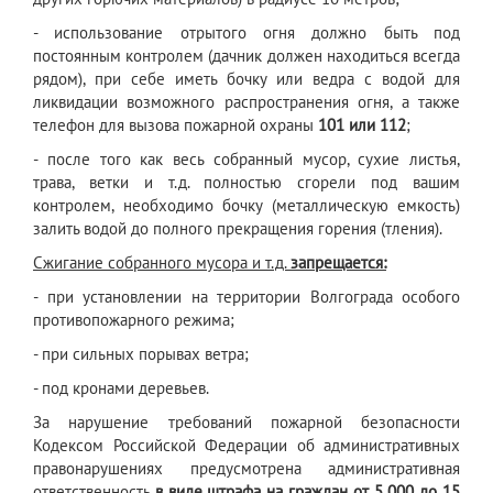
- использование отрытого огня должно быть под
постоянным контролем (дачник должен находиться всегда
рядом), при себе иметь бочку или ведра с водой для
ликвидации возможного распространения огня, а также
телефон для вызова пожарной охраны
101 или 112
;
- после того как весь собранный мусор, сухие листья,
трава, ветки и т.д. полностью сгорели под вашим
контролем, необходимо бочку (металлическую емкость)
залить водой до полного прекращения горения (тления).
Сжигание собранного мусора и т.д.
запрещается:
- при установлении на территории Волгограда особого
противопожарного режима;
- при сильных порывах ветра;
- под кронами деревьев.
За нарушение требований пожарной безопасности
Кодексом Российской Федерации об административных
правонарушениях предусмотрена административная
ответственность
в виде штрафа на граждан от 5 000 до 15