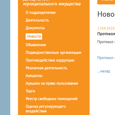
муниципального имущества
Ново
О подразделении
Деятельность
Документы
17.04.2026
Протокол
Новости
​Протокол
Объявления
Подведомственные организации
Протокол 
Противодействие коррупции
Рекламная деятельность
...назад
Аукционы
Аукцион на право пользования
Торги
Реестр свободных помещений
Оценка регулирующего
воздействия