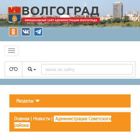
Разделы
Главная
|
Новости
|
Администрация Советского
района