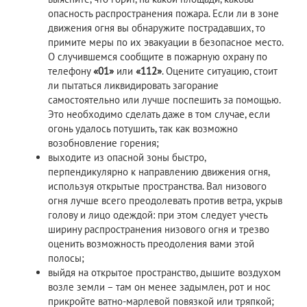
опасность распространения пожара. Если ли в зоне
движения огня вы обнаружите пострадавших, то
примите меры по их эвакуации в безопасное место.
О случившемся сообщите в пожарную охрану по
телефону
«01»
или
«112»
. Оцените ситуацию, стоит
ли пытаться ликвидировать загорание
самостоятельно или лучше поспешить за помощью.
Это необходимо сделать даже в том случае, если
огонь удалось потушить, так как возможно
возобновление горения;
выходите из опасной зоны быстро,
перпендикулярно к направлению движения огня,
используя открытые пространства. Вал низового
огня лучше всего преодолевать против ветра, укрыв
голову и лицо одеждой: при этом следует учесть
ширину распространения низового огня и трезво
оценить возможность преодоления вами этой
полосы;
выйдя на открытое пространство, дышите воздухом
возле земли – там он менее задымлен, рот и нос
прикройте ватно-марлевой повязкой или тряпкой;