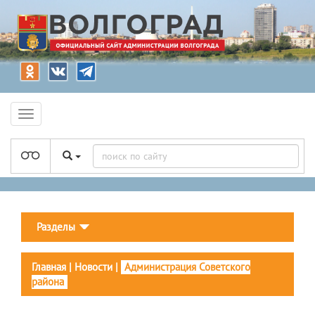
Разделы
Главная
|
Новости
|
Администрация Советского
района