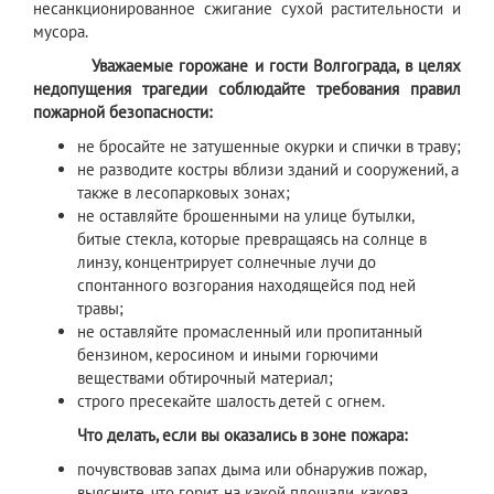
несанкционированное сжигание сухой растительности и
мусора.
Уважаемые горожане и гости Волгограда, в целях
недопущения трагедии соблюдайте требования правил
пожарной безопасности:
не бросайте не затушенные окурки и спички в траву;
не разводите костры вблизи зданий и сооружений, а
также в лесопарковых зонах;
не оставляйте брошенными на улице бутылки,
битые стекла, которые превращаясь на солнце в
линзу, концентрирует солнечные лучи до
спонтанного возгорания находящейся под ней
травы;
не оставляйте промасленный или пропитанный
бензином, керосином и иными горючими
веществами обтирочный материал;
строго пресекайте шалость детей с огнем.
Что делать, если вы оказались в зоне пожара:
почувствовав запах дыма или обнаружив пожар,
выясните, что горит, на какой площади, какова