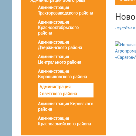
Администрация Волгограда
Администрация
Тракторозаводского района
Ново
Администрация
Краснооктябрьского
перейти к 
района
Администрация
Дзержинского района
Администрация
Центрального района
Администрация
Ворошиловского района
Администрация
Советского района
Администрация Кировского
района
Администрация
Красноармейского района