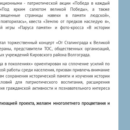
диционными - патриотической акции «Победа в каждый
 «Под ярким салютом великой Победы», а также
 священные страницы навеки в памяти людской»,
 повторилась», квеста «Землю от предков наследую я»,
ой игры «Паруса памяти» и фото-кросса «В истории
ал торжественный концерт «От Сталинграда к Великой
ераны, представители ТОС, общественных организаций,
ых учреждений Кировского района Волгограда.
а в поколениях» ориентирован на сплочение усилий по
ой работы среди населения, призван привлечь внимание
ам сохранения исторической памяти и изучения истории
ловий для патриотического воспитания, расширения
тия гражданской активности и познавательного интереса
изацией проекта, желаем многолетнего процветания и