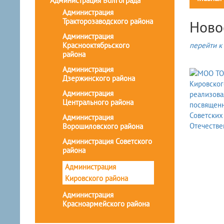
Администрация Волгограда
Администрация
Тракторозаводского района
Ново
Администрация
Краснооктябрьского
перейти к 
района
Администрация
Дзержинского района
Администрация
Центрального района
Администрация
Ворошиловского района
Администрация Советского
района
Администрация
Кировского района
Администрация
Красноармейского района