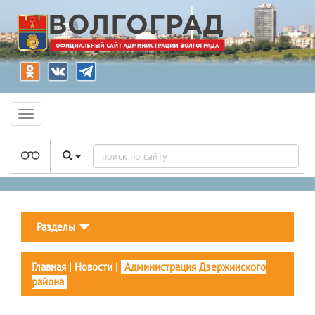
Разделы
Главная
|
Новости
|
Администрация Дзержинского
района