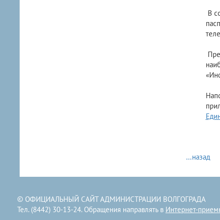
В со
пасп
теле
Пред
наиб
«Ин
Напо
при
Еди
...назад
© ОФИЦИАЛЬНЫЙ САЙТ АДМИНИСТРАЦИИ ВОЛГОГРАДА
Тел. (8442) 30-13-24. Обращения направлять в
Интернет-прием