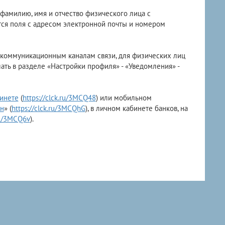
фамилию, имя и отчество физического лица с
тся поля с адресом электронной почты и номером
екоммуникационным каналам связи, для физических лиц
ать в разделе «Настройки профиля» - «Уведомления» -
инете
(
https://clck.ru/3MCQ48
) или мобильном
ин
» (
https://clck.ru/3MCQhG
), в личном кабинете банков, на
.ru/3MCQ6v
).