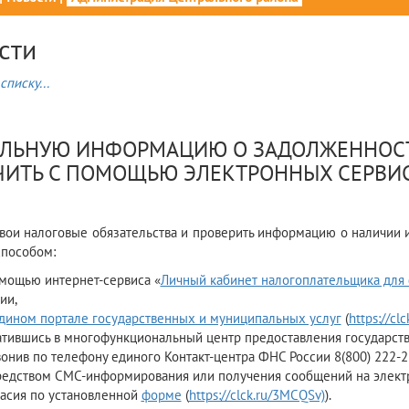
сти
списку...
6
АЛЬНУЮ ИНФОРМАЦИЮ О ЗАДОЛЖЕННОС
ЧИТЬ С ПОМОЩЬЮ ЭЛЕКТРОННЫХ СЕРВИ
свои налоговые обязательства и проверить информацию о наличии
пособом:
мощью интернет-сервиса «
Личный кабинет налогоплательщика для
ии,
дином портале государственных и муниципальных услуг
(
https://cl
тившись в многофункциональный центр предоставления государств
онив по телефону единого Контакт-центра ФНС России 8(800) 222-2
редством СМС-информирования или получения сообщений на электр
асия по установленной
форме
(
https://clck.ru/3MCQSv)
).