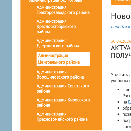
Администрация Волгограда
Администрация
Тракторозаводского района
Ново
Администрация
Краснооктябрьского
перейти к 
района
Администрация
30.04.202
Дзержинского района
АКТУ
ПОЛУ
Администрация
Центрального района
Администрация
Уточнить 
Ворошиловского района
удобным с
Администрация Советского
с по
района
Росс
Администрация Кировского
на
Е
района
обра
Администрация
позв
Красноармейского района
пос
согл