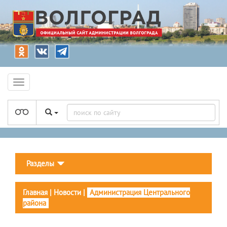
Разделы
Главная
|
Новости
|
Администрация Центрального
района