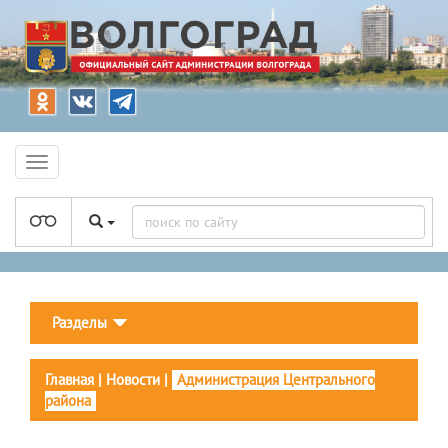
Разделы
Главная
|
Новости
|
Администрация Центрального
района