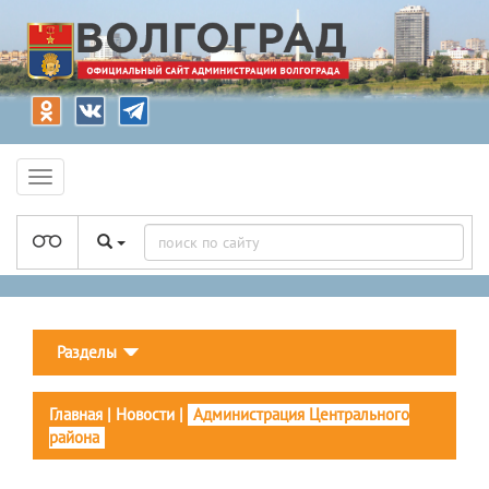
Разделы
Главная
|
Новости
|
Администрация Центрального
района