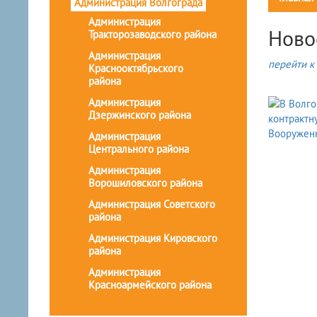
Администрация Волгограда
Администрация
Ново
Тракторозаводского района
Администрация
перейти к 
Краснооктябрьского
района
Администрация
Дзержинского района
Администрация
Центрального района
Администрация
Ворошиловского района
Администрация Советского
района
Администрация Кировского
района
Администрация
Красноармейского района