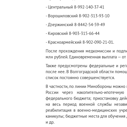
- Центральный 8-992-140-37-41
- Ворошиловский 8-902-313-93-10
- Дзержинский 8-8442-54-59-49
- Кировский 8-903-315-66-44
- Красноармейский 8-902-090-21-01.
После прохождения медкомиссии и подпис
млн рублей. Единовременная выплата — от 
Также предусмотрены федеральные и реги
после нее. В Волгоградской области помощ
список постоянно совершенствуется.
В частности, по линии Минобороны можно 
России через накопительно-ипотечну
федерального бюджета; приостановку дей
на весь период военной службы незави
реабилитация в военно-медицинских учр
каникулы; бюджетные места для обучения д
и др.