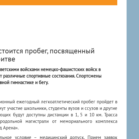
стоится пробег, посвященный
битве
ветскими войсками немецко-фашистских войск в
ут различные спортивные состязания. Спортсмены
вной гимнастике и бегу.
ионный ежегодный легкоатлетический пробег пройдет в
мут участие школьники, студенты вузов и ссузов и другие
ющих будут доступны дистанции в 1, 5 и 10 км. Трасса
родольной магистрали от мемориального комплекса
д Арена».
ельное условие – медицинский допуск. Прием заявок