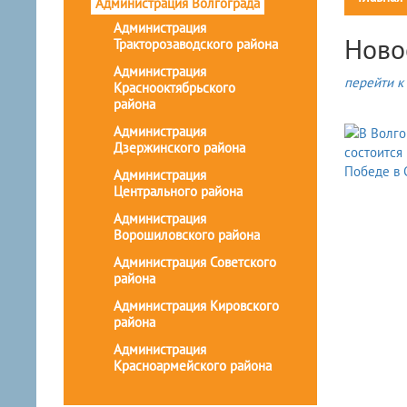
Администрация Волгограда
Администрация
Ново
Тракторозаводского района
Администрация
перейти к 
Краснооктябрьского
района
Администрация
Дзержинского района
Администрация
Центрального района
Администрация
Ворошиловского района
Администрация Советского
района
Администрация Кировского
района
Администрация
Красноармейского района