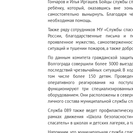
Гончаров и Илья Иргашев. Бойцы службы с
ребёнку, который, оказавшись вне зо
самостоятельно вынырнуть. Благодаря ч
необходимая помощь.
Также ряду сотрудников МУ «Службы спас
России, благодарственные письма и 
проявленное мужество, самоотверженно
ситуаций и тушении пожаров, а также добр
По данным комитета гражданской защиты
Волгограда совершили более 3000 выездо
последствий чрезвычайных ситуаций. В хо
том числе более 150 детям. Проведен
оперативного реагирования на пост
функционируют три специализированны
оборудованием. Они расположены в северн
личного состава муниципальной службы сп
Служба 089 также ведет профилактическу
рамках движения «Школа безопасности
спасатель» в школах и детских лагерях, а 
Напомним, что муниципальная служба спас