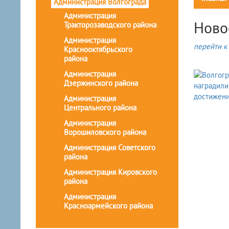
Администрация Волгограда
Администрация
Ново
Тракторозаводского района
Администрация
перейти к 
Краснооктябрьского
района
Администрация
Дзержинского района
Администрация
Центрального района
Администрация
Ворошиловского района
Администрация Советского
района
Администрация Кировского
района
Администрация
Красноармейского района