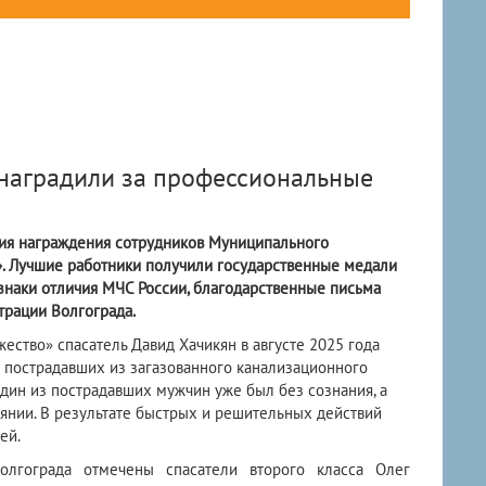
 наградили за профессиональные
ния награждения сотрудников Муниципального
. Лучшие работники получили государственные медали
знаки отличия МЧС России, благодарственные письма
трации Волгограда.
ство» спасатель Давид Хачикян в августе 2025 года
х пострадавших из загазованного канализационного
Один из пострадавших мужчин уже был без сознания, а
янии. В результате быстрых и решительных действий
ей.
олгограда отмечены спасатели второго класса Олег