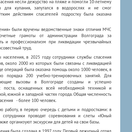
пасения несли дежурство на пляже и помогли 10-летнему
ны для купания, запутался в водорослях и не смог
ётким действиям спасателей подростку была оказана
ения» были вручены ведомственные знаки отличия МЧС
почетные грамоты от администрации Волгограда за
сть и профессионализм при ликвидации чрезвычайных
осовестный труд.
 населения, в 2025 году сотрудники службы спасения
в, около 2000 из которых были связаны с ликвидацией
де операций была оказана помощь около 1000 человек, в
о порядка 200 учебно-тренировочных занятий. Для
упающие вызовы в Волгограде созданы и успешно
х поста, оснащенных всей необходимой техникой и
ой, южной и западной частях города. Общая численность
асения - более 100 человек.
ю работу, в первую очередь с детьми и подростками: в
» сотрудники проводят соревнования и слеты «Юный
также организуют экскурсии для детей на свои базы.
ения была создана в 1997 году. Первый дежурный отряд