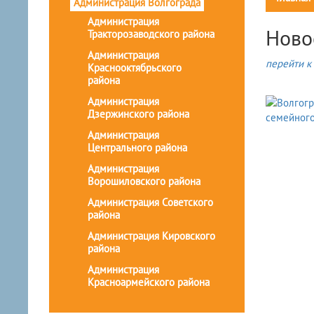
Администрация Волгограда
Администрация
Ново
Тракторозаводского района
Администрация
перейти к 
Краснооктябрьского
района
Администрация
Дзержинского района
Администрация
Центрального района
Администрация
Ворошиловского района
Администрация Советского
района
Администрация Кировского
района
Администрация
Красноармейского района