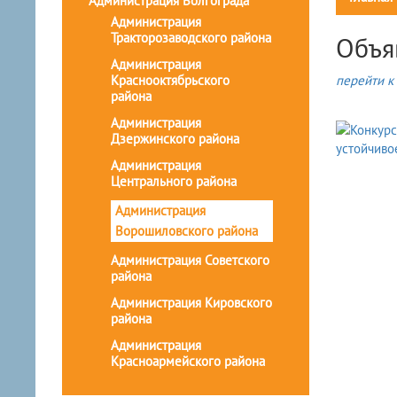
Администрация Волгограда
Администрация
Тракторозаводского района
Объя
Администрация
Краснооктябрьского
перейти к 
района
Администрация
Дзержинского района
Администрация
Центрального района
Администрация
Ворошиловского района
Администрация Советского
района
Администрация Кировского
района
Администрация
Красноармейского района