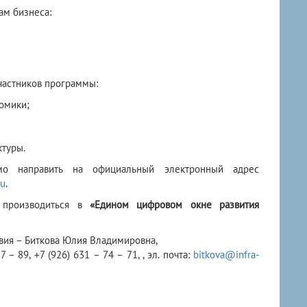
ам бизнеса:
частников программы:
омики;
ктуры.
мо направить на официальный электронный адрес
ru
.
 производиться в
«Едином цифровом окне развития
вия – Биткова Юлия Владимировна,
7 – 89, +7 (926) 631 – 74 – 71, , эл. почта:
bitkova@infra-