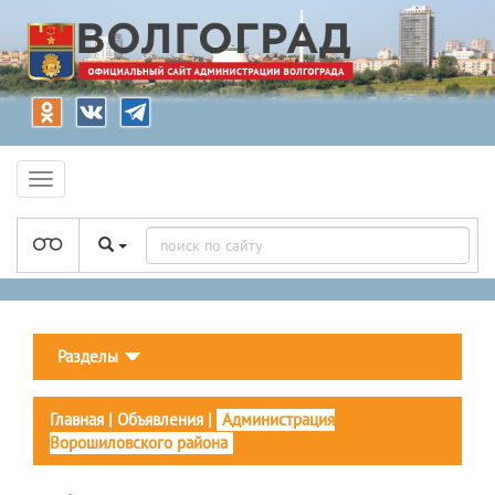
Разделы
Главная
|
Объявления
|
Администрация
Ворошиловского района